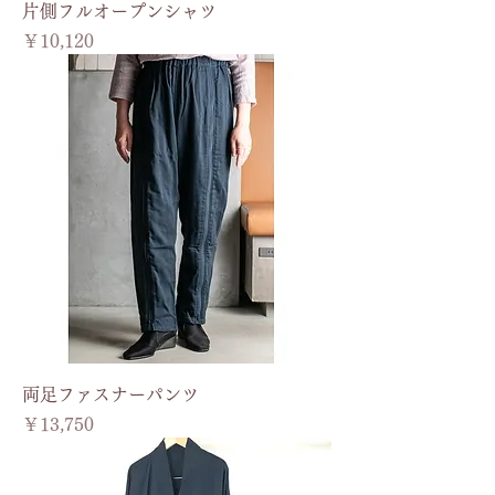
片側フルオープンシャツ
価格
￥10,120
両足ファスナーパンツ
価格
￥13,750