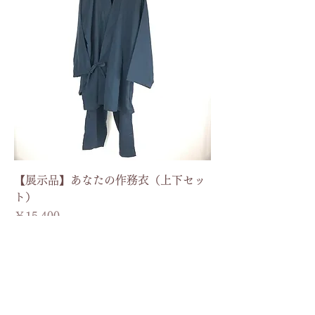
【展示品】あなたの作務衣（上下セッ
ト）
価格
￥15,400