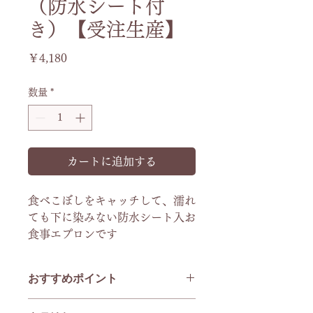
（防水シート付
き）【受注生産】
価
￥4,180
格
数量
*
カートに追加する
食べこぼしをキャッチして、濡れ
ても下に染みない防水シート入お
食事エプロンです
おすすめポイント
華やかな柄生地のお食事用エプロン。