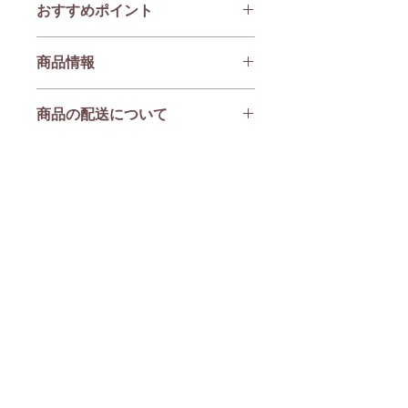
おすすめポイント
肌触りの良いダブルガーゼ生地２枚重
商品情報
ねで中心に厚めのタオル生地を縫い込
んであります。
綿１００％ガーゼ生地
サイズは、大きめのバンダナサイズで
商品の配送について
内側にタオルを縫い込んでいます。
す。洗濯に強く、乾きやすいので、気
サイズは写真でご確認ください。
兼ねなくお使いいただけます。
ご入金確認後7日以内に発送いたしま
ボタンなど固いものを使用していませ
す。
んので、ご着用されたまま横になるこ
4枚までは、『クリックポスト』全国
ともできます。
一律220円（税込）ポストに投函でお
引っ張って取ってしまう方には、お好
届けします。日時指定不可。
みのボタンを縫い付けるなど、アレン
8枚までは、『レターパックプラス』
ジも可能です。
全国一律600円（税込）対面でお届け
します。日時指定不可。
会社概要
特定商取引法に基づく表記
プライバシーポリシー
メルマガ登録
お問い合わせ