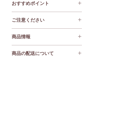
おすすめポイント
国際的にも評価の高い兵庫県播州織の
ご注意ください
産地で織った、自社オリジナルの高品
質な生地です。
この生地は商用利用可能ですが、以下
肌触りがなめらかで、程よい厚みがあ
商品情報
の点についてご留意くださいますよう
り、毛羽立ちが少ないのが特徴です。
お願い申し上げます。
表裏とも綾織りですので、リバーシブ
生地巾約108ｃｍ・綿１００％
・ブランド表記について
ルで使えます。
商品の配送について
50ｃｍ単位ですので、１ｍご希望の場
販売される商品や製品に、当社名を表
シャツやパンツ、スカーフや寝具など
合は数量「２」でお求めください。
示することはお控えください。
にもおすすめです。お気に入りの一品
ご入金確認後7日以内に発送いたしま
・オリジナル商品の混同防止
をお作りください。
す。
当社のオリジナル商品と誤認されるよ
2点（1ｍ）までは、『クリックポス
うな形での販売や宣伝、パッケージデ
ト』全国一律220円（税込）ポストに
ザインはご遠慮ください。
投函でお届けします。日時指定不可。
・著作権・デザイン権
4点（2ｍ）までは、『レターパックプ
特定デザインが当社の著作物である場
ラス』全国一律600円（税込）対面で
合、そのデザインを複製した商品化は
お届けします。日時指定不可。
会社概要
ご遠慮いただく場合がございます。
5点（2.5ｍ）以上は『ゆうパック』本
より良い生地を皆さまにお届けできる
特定商取引法に基づく表記
州と四国と九州は1,320円（税込）・
よう、以上の点をご理解いただき、適
北海道と沖縄1,980円（税込）で配送
プライバシーポリシー
切なご利用をお願い申し上げます。