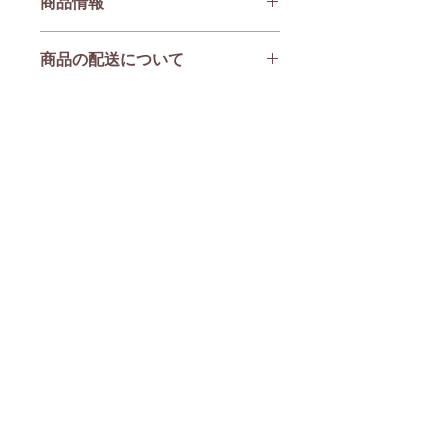
商品情報
迫感がなく、一年を通して快適に使用
できます。
◆サイズ
通気性が良い一方で保温性もあり、冬
商品の配送について
幅：56ｃｍ
場の防寒対策として、また冷房対策に
周囲：150ｃｍ
もぴったりです。
ご入金確認後7日以内に発送いたしま
ねじりが加わっているので、自然なボ
す。
◆お手入れ方法
リュームときれいなドレープを作り出
『レターパックプラス』全国一律600
「介護が必要な方に快適な一日を過ご
します。
円（税込）対面でお届けします。日時
していただきたい。」
腕が隠れるくらいの大判サイズなの
指定不可。
その想いから開発した、綿100％自社
で、そのままかぶっても、二重巻きに
２着以上は『ゆうパック』本州と四国
オリジナルガーゼ生地を使っていま
しても、どちらでも楽しめますね。
と九州は1,320円（税込）・北海道と
す。
沖縄1,980円（税込）で配送します。
会社概要
洗濯機で洗えます。（洗濯ネットに入
れて洗ってください）
特定商取引法に基づく表記
プライバシーポリシー
メルマガ登録
お問い合わせ